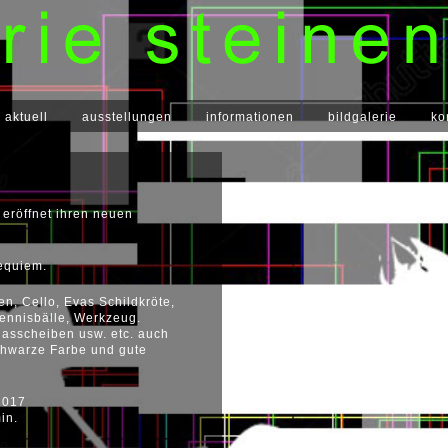
aktuell
ausstellungen
informationen
bildgalerie
ko
 eröffnet ihren neuen
requiem.
en, Cello, Evas Schildkröte,
Tennisbälle, Werkzeug.
asscheiben usw. etc. auch
chwarze Farbe und gute
2017
in.