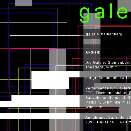
galerie steinenberg
Aktuell:
Die Galerie Steinenberg
Theaterraum mit:
der große ton. eine art 
Performance für 5 Gitarr
ETC, Tischtennisbälle, 
Babyphone, Sonomet, Gl
Medizin, Schminke(?) s
Wünsche.
Aufführung: Sa. 3. Juni 
20:00 Dauer ca. 30-40 m