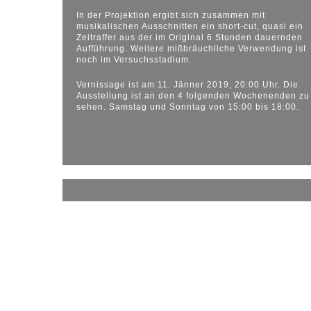
In der Projektion ergibt sich zusammen mit
musikalischen Ausschnitten ein short-cut, quasi ein
Zeitraffer aus der im Original 6 Stunden dauernden
Aufführung. Weitere mißbräuchliche Verwendung ist
noch im Versuchsstadium.
Vernissage ist am 11. Jänner 2019, 20:00 Uhr. Die
Ausstellung ist an den 4 folgenden Wochenenden zu
sehen. Samstag und Sonntag von 15:00 bis 18:00.